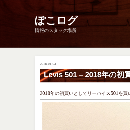
コ
ン
テ
ぽこログ
ン
情報のスタック場所
ツ
へ
ス
キ
ッ
投
2018-01-03
プ
稿
Levis 501 – 2018年の
日:
2018年の初買いとしてリーバイス501を