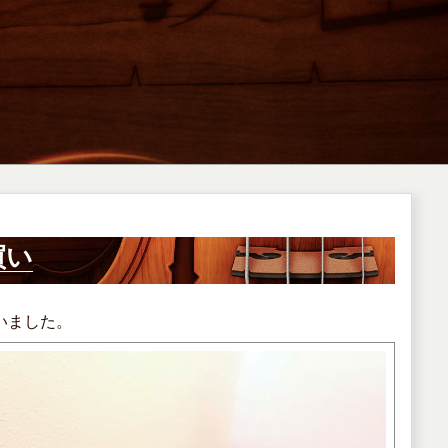
初買い
買いました。