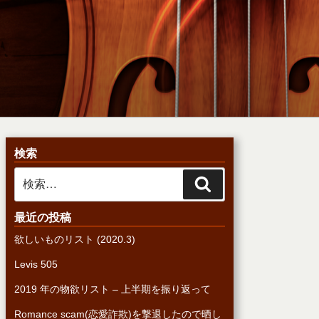
検索
検
検
索:
索
最近の投稿
欲しいものリスト (2020.3)
Levis 505
2019 年の物欲リスト – 上半期を振り返って
Romance scam(恋愛詐欺)を撃退したので晒し