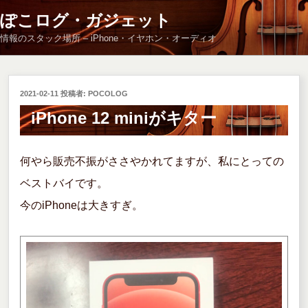
コ
ぽこログ・ガジェット
ン
情報のスタック場所 – iPhone・イヤホン・オーディオ
テ
ン
ツ
へ
投
2021-02-11
投稿者:
POCOLOG
ス
稿
iPhone 12 miniがキター
キ
日:
ッ
プ
何やら販売不振がささやかれてますが、私にとっての
ベストバイです。
今のiPhoneは大きすぎ。