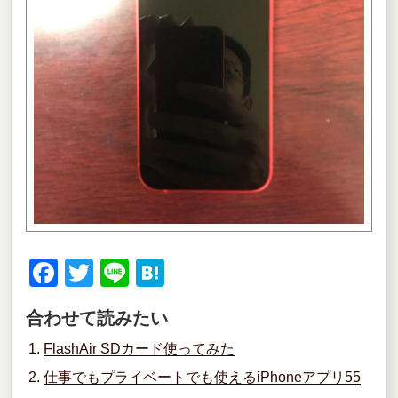
F
T
Li
H
a
wi
n
at
合わせて読みたい
c
tt
e
e
FlashAir SDカード使ってみた
e
er
n
仕事でもプライベートでも使えるiPhoneアプリ55
b
a