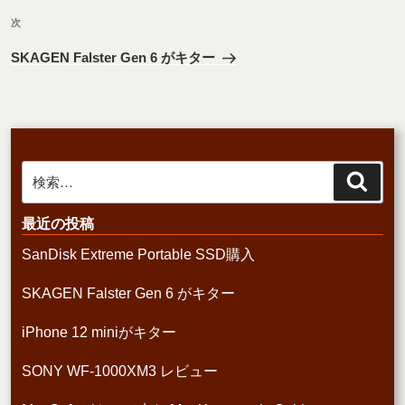
ビ
稿
次
ゲ
次
の
ー
SKAGEN Falster Gen 6 がキター
投
シ
稿
ョ
ン
検
検
索
索:
最近の投稿
SanDisk Extreme Portable SSD購入
SKAGEN Falster Gen 6 がキター
iPhone 12 miniがキター
SONY WF-1000XM3 レビュー