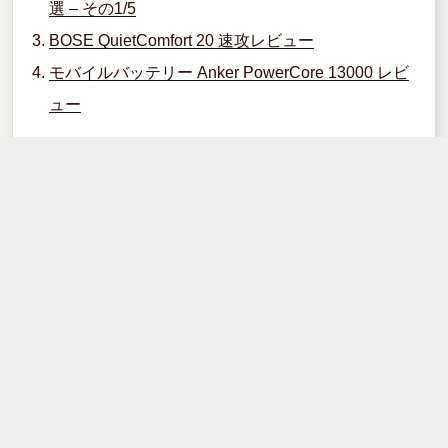
選 – その1/5
o
BOSE QuietComfort 20 速攻レビュー
o
モバイルバッテリー Anker PowerCore 13000 レビ
k
ュー