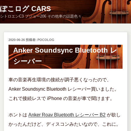
コ
ぽこログ CARS
ン
シトロエンC3 プジョー206 その他車の話題色々
テ
ン
ツ
へ
投
2020-06-26
投稿者:
POCOLOG
ス
稿
Anker Soundsync Bluetooth レ
キ
日:
ッ
シーバー
プ
車の音楽再生環境の接続が調子悪くなったので、
Anker Soundsync Bluetooth レシーバー買いました。
これで接続レスで iPhone の音楽が車で聞けます。
ホントは
Anker Roav Bluetooth レシーバー B2
が欲し
かったんだけど、ディスコンみたいなので、これに。