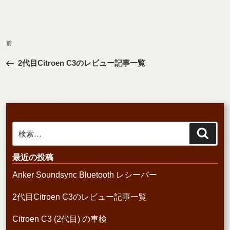
投
前
前
稿
の
ナ
2代目Citroen C3のレビュー記事一覧
投
ビ
稿
ゲ
ー
シ
検
検
ョ
索
索:
ン
最近の投稿
Anker Soundsync Bluetooth レシーバー
2代目Citroen C3のレビュー記事一覧
Citroen C3 (2代目) の車検