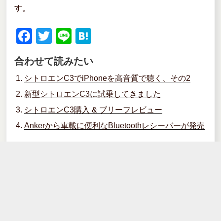
す。
F
T
Li
H
a
wi
n
at
合わせて読みたい
c
tt
e
e
シトロエンC3でiPhoneを高音質で聴く、その2
e
er
n
新型シトロエンC3に試乗してきました
b
a
シトロエンC3購入 & ブリーフレビュー
o
Ankerから車載に便利なBluetoothレシーバーが発売
o
k