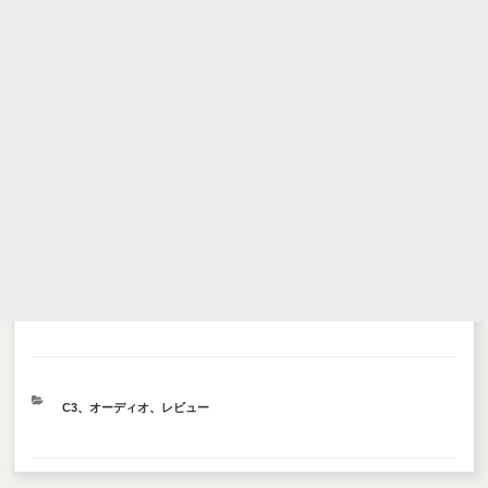
カ
C3
、
オーディオ
、
レビュー
テ
ゴ