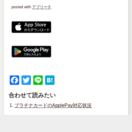
posted with
アプリーチ
F
T
Li
H
a
wi
n
at
合わせて読みたい
c
tt
e
e
プラチナカードのApplePay対応状況
e
er
n
b
a
o