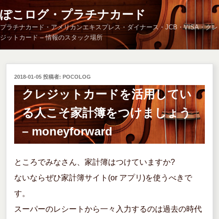
コ
ぽこログ・プラチナカード
ン
プラチナカード・アメリカンエキスプレス・ダイナース・JCB・VISA・クレ
テ
ジットカード – 情報のスタック場所
ン
ツ
へ
ス
投
2018-01-05
投稿者:
POCOLOG
キ
稿
クレジットカードを活用してい
ッ
日:
る人こそ家計簿をつけましょう
プ
– moneyforward
ところでみなさん、家計簿はつけていますか?
ないならぜひ家計簿サイト(or アプリ)を使うべきで
す。
スーパーのレシートから一々入力するのは過去の時代