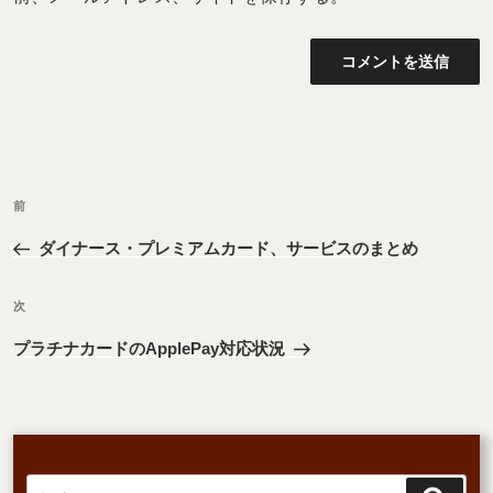
投
前
前
稿
の
ナ
ダイナース・プレミアムカード、サービスのまとめ
投
ビ
稿
次
ゲ
次
の
ー
プラチナカードのApplePay対応状況
投
シ
稿
ョ
ン
検