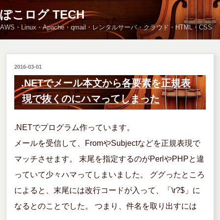
コ
ぽこログ TECH
ン
AWS・Linux・Apache・qmail・レンタルサーバ・クラウド・HTML・CSS
テ
ン
ツ
へ
投
2016-03-01
ス
稿
.NETでメール本文から各要素を正規表
キ
日:
現で抜くのにハマってしまった
ッ
プ
.NETでプログラム作っています。
メールを受信して、FromやSubjectなどを正規表現で
マッチさせます。 末尾を指定するのがPerlやPHPと違
っていて少々ハマってしまいました。 ググったところ
によると、末尾には改行コードが入って、「\r?$」に
なるとのことでした。 つまり、件名を取り出すには