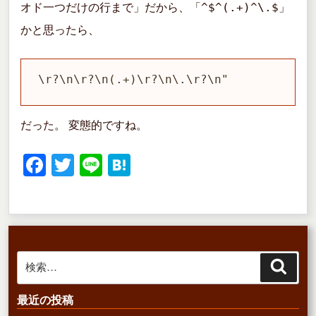
^$^(.+)^\.$
オド一つだけの行まで」だから、「
」
かと思ったら、
\r?\n\r?\n(.+)\r?\n\.\r?\n"
だった。 変態的ですね。
F
T
Li
H
a
wi
n
at
c
tt
e
e
e
er
n
b
a
検
検
o
索
索:
o
最近の投稿