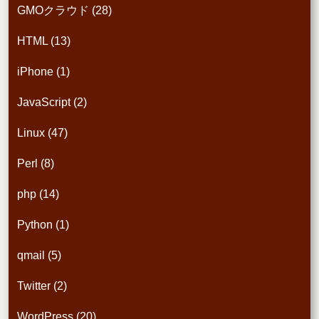
GMOクラウド
(28)
HTML
(13)
iPhone
(1)
JavaScript
(2)
Linux
(47)
Perl
(8)
php
(14)
Python
(1)
qmail
(5)
Twitter
(2)
WordPress
(20)