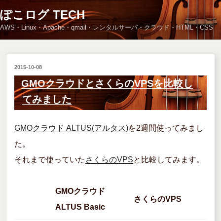
コ
ぽこログ TECH
ン
AWS・Linux・Apache・qmail・レンタルサーバ・クラウド・HTML・CSS
テ
ン
ツ
へ
投
2015-10-08
ス
稿
GMOクラウドとさくらのVPSを比較し
キ
日:
てみました
ッ
プ
GMOクラウド ALTUS(アルタス)
を2週間使ってみまし
た。
それまで使っていた
さくらのVPS
と比較してみます。
GMOクラウド
さくらのVPS
ALTUS Basic