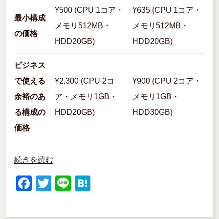
¥500 (CPU 1コア・
¥635 (CPU 1コア・
最小構成
メモリ512MB・
メモリ512MB・
の価格
HDD20GB)
HDD20GB)
ビジネス
で使える
¥2,300 (CPU 2コ
¥900 (CPU 2コア・
余裕のあ
ア・メモリ1GB・
メモリ1GB・
る構成の
HDD20GB)
HDD30GB)
価格
“GMO
続きを読む
ク
F
T
Li
H
ラ
a
wi
n
at
ウ
c
tt
e
e