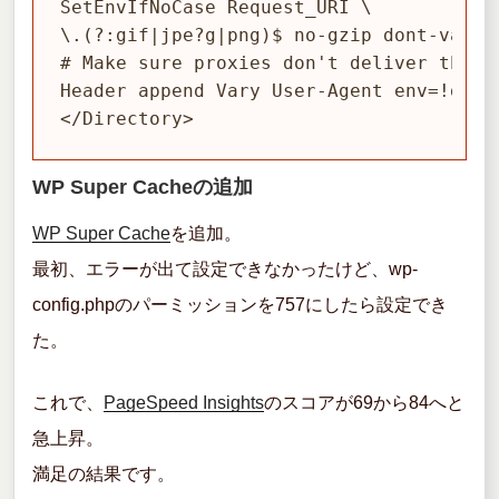
SetEnvIfNoCase Request_URI \

\.(?:gif|jpe?g|png)$ no-gzip dont-vary

# Make sure proxies don't deliver the wr
Header append Vary User-Agent env=!dont-
</Directory>
WP Super Cacheの追加
WP Super Cache
を追加。
最初、エラーが出て設定できなかったけど、wp-
config.phpのパーミッションを757にしたら設定でき
た。
これで、
PageSpeed Insights
のスコアが69から84へと
急上昇。
満足の結果です。