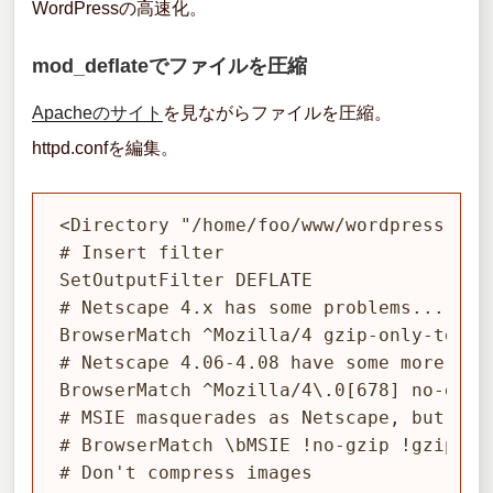
WordPressの高速化。
の
増
mod_deflateでファイルを圧縮
設”
Apacheのサイト
を見ながらファイルを圧縮。
の
httpd.confを編集。
<Directory "/home/foo/www/wordpress">

# Insert filter

SetOutputFilter DEFLATE

# Netscape 4.x has some problems...

BrowserMatch ^Mozilla/4 gzip-only-text/h
# Netscape 4.06-4.08 have some more prob
BrowserMatch ^Mozilla/4\.0[678] no-gzip

# MSIE masquerades as Netscape, but it i
# BrowserMatch \bMSIE !no-gzip !gzip-onl
# Don't compress images
