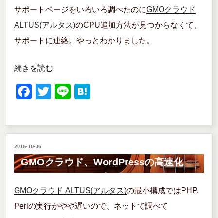
し
サポートページをいろいろ調べたのに
GMOクラウド
た”
ALTUS(アルタス)
のCPU追加方法が見つからなくて、
の
サポートに連絡。やっとわかりました。
“GMO
続きを読む
ク
F
T
Li
H
ラ
a
wi
n
at
ウ
c
tt
e
e
ド、
e
er
n
CPU
投
2015-10-06
b
a
と
稿
GMOクラウド、WordPressの高速化
o
日:
メ
o
GMOクラウド ALTUS(アルタス)
の最小構成ではPHP,
モ
k
Perlの実行がやや遅いので、ネットで調べて
リ