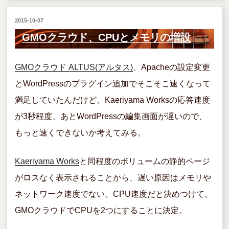
ド
e
er
n
と
投
2015-10-07
b
a
さ
稿
GMOクラウド、CPUとメモリの増設
o
日:
く
o
GMOクラウド ALTUS(アルタス)
、Apacheの設定変更
ら
k
とWordPressのプラグイン追加でそこそこ速くなって
の
満足していたんだけど、Kaeriyama Worksの応答速度
VPS
が3秒程度、あとWordPressの編集画面が遅いので、
を
もっと速くできないか考えてみる。
比
較
Kaeriyama Works
と同程度のボリュームの静的ページ
し
がロスなく表示されることから、遅い原因はメモリや
て
ネットワーク速度でない、CPU速度だと決めつけて、
み
GMOクラウドでCPUを2つにすることに決定。
ま