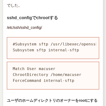
でした。
sshd_configでchrootする
/etc/ssh/sshd_config/
#Subsystem sftp /usr/libexec/openssh/
Subsystem sftp internal-sftp
Match User macuser

ChrootDirectory /home/macuser

ForceCommand internal-sftp
ユーザのホームディレクトリのオーナーをrootにする