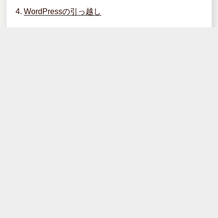
o
WordPressの引っ越し
k