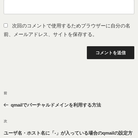
次回のコメントで使用するためブラウザーに自分の名
前、メールアドレス、サイトを保存する。
投
前
前
稿
の
ナ
qmailでバーチャルドメインを利用する方法
投
ビ
稿
次
ゲ
次
の
ー
ユーザ名・ホスト名に「-」が入っている場合のqmailの設定方
投