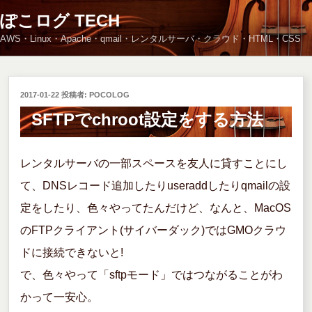
コ
ぽこログ TECH
ン
AWS・Linux・Apache・qmail・レンタルサーバ・クラウド・HTML・CSS
テ
ン
ツ
へ
投
2017-01-22
投稿者:
POCOLOG
ス
稿
SFTPでchroot設定をする方法
キ
日:
ッ
プ
レンタルサーバの一部スペースを友人に貸すことにし
て、DNSレコード追加したりuseraddしたりqmailの設
定をしたり、色々やってたんだけど、なんと、MacOS
のFTPクライアント(サイバーダック)ではGMOクラウ
ドに接続できないと!
で、色々やって「sftpモード」ではつながることがわ
かって一安心。