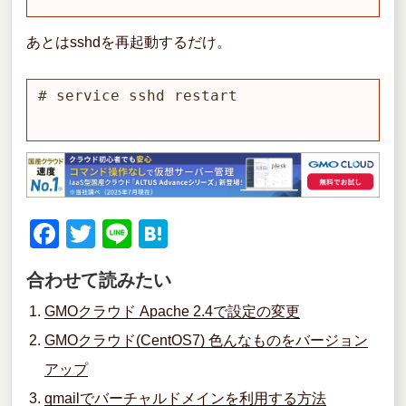
あとはsshdを再起動するだけ。
# service sshd restart
F
T
Li
H
a
wi
n
at
合わせて読みたい
c
tt
e
e
GMOクラウド Apache 2.4で設定の変更
e
er
n
GMOクラウド(CentOS7) 色んなものをバージョン
b
a
アップ
o
qmailでバーチャルドメインを利用する方法