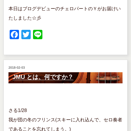
本日はブログデビューのチェロパートのＹがお届けい
たしました☆彡
F
T
Li
a
wi
n
c
tt
e
e
er
投
2018-02-03
b
稿
JMU とは、何ですか？
o
日:
o
k
さる1/28
我が団の冬のフリンス(スキーに入れ込んで、セロ奏者
であることを忘れてしまう。)