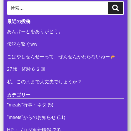
b
検
検
o
索
索:
o
最近の投稿
k
あんけーとをありがとう。
伝説を繋ぐww
こばやしせんせーって、ぜんぜんかわらないねー
27歳 経験６２回
私、このままで大丈夫でしょうか？
カテゴリー
"meats"行事・ネタ
(5)
"meets"からのお知らせ
(11)
HP・ブログ更新情報
(29)