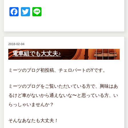
F
T
Li
a
wi
n
c
tt
e
e
er
投
2018-02-04
b
稿
電車組でも大丈夫♪
o
日:
o
ミーツのブログ初投稿、チェロパートのYです。
k
ミーツのブログをご覧いただいている方で、興味はあ
るけど車がないから通えないな〜と思っている方、い
らっしゃいませんか？
そんなあなたも大丈夫！