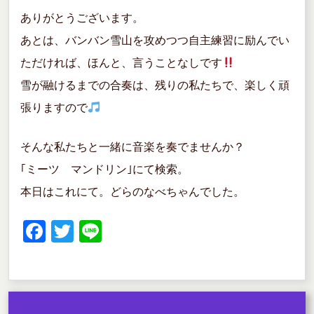
ありがとうございます。
あとは、バンバン雪山を攻めつつ自主練習に励んでい
ただければ、ほんと、言うことなしです
雪が融けるまでの合奏は、残りの私たちで、楽しく頑
張りますので
そんな私たちと一緒に音楽を奏でませんか？
｢ミーツ マンドリン｣にて検索。
本日はこれにて。どらのなべちゃんでした。
F
T
Li
a
wi
n
c
tt
e
e
er