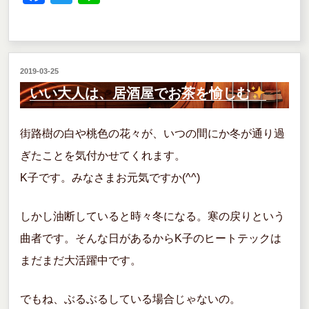
a
wi
n
c
tt
e
e
er
投
2019-03-25
b
稿
いい大人は、居酒屋でお茶を愉しむ
o
日:
o
街路樹の白や桃色の花々が、いつの間にか冬が通り過
k
ぎたことを気付かせてくれます。
K子です。みなさまお元気ですか(^^)
しかし油断していると時々冬になる。寒の戻りという
曲者です。そんな日があるからK子のヒートテックは
まだまだ大活躍中です。
でもね、ぶるぶるしている場合じゃないの。