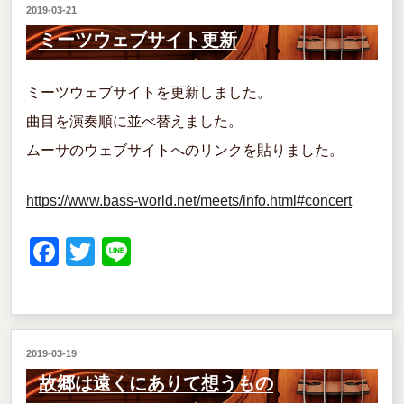
投
2019-03-21
b
稿
ミーツウェブサイト更新
o
日:
o
ミーツウェブサイトを更新しました。
k
曲目を演奏順に並べ替えました。
ムーサのウェブサイトへのリンクを貼りました。
https://www.bass-world.net/meets/info.html#concert
F
T
Li
a
wi
n
c
tt
e
e
er
投
2019-03-19
b
稿
故郷は遠くにありて想うもの
o
日: