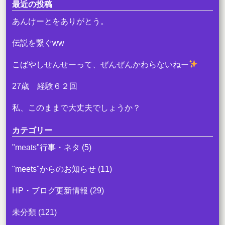
o
最近の投稿
k
あんけーとをありがとう。
伝説を繋ぐww
こばやしせんせーって、ぜんぜんかわらないねー
27歳 経験６２回
私、このままで大丈夫でしょうか？
カテゴリー
"meats"行事・ネタ
(5)
"meets"からのお知らせ
(11)
HP・ブログ更新情報
(29)
未分類
(121)