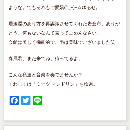
ような。でもそれもご愛嬌(^_−)−☆ゆるせ。
居酒屋のあり方を再認識させてくれた岩倉市、ありが
とう。何もないなんて言ってごめんなさい。
会館は美しく機能的で、串は美味でございました笑
春風君、また来てね。待ってるよ。
こんな私達と音楽を奏でませんか？
くわしくは「ミーツ マンドリン」を検索。
F
T
Li
a
wi
n
c
tt
e
e
er