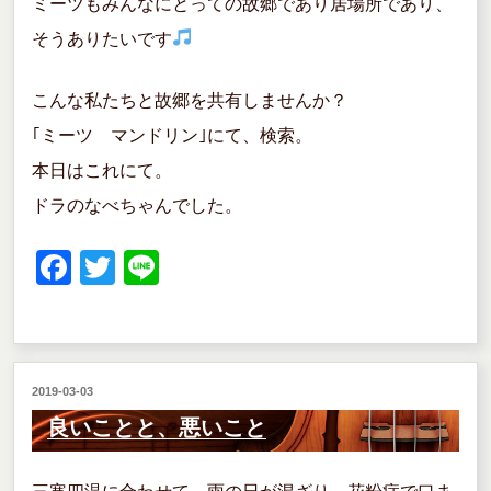
ミーツもみんなにとっての故郷であり居場所であり、
そうありたいです
こんな私たちと故郷を共有しませんか？
｢ミーツ マンドリン｣にて、検索。
本日はこれにて。
ドラのなべちゃんでした。
F
T
Li
a
wi
n
c
tt
e
e
er
投
2019-03-03
b
稿
良いことと、悪いこと
o
日:
o