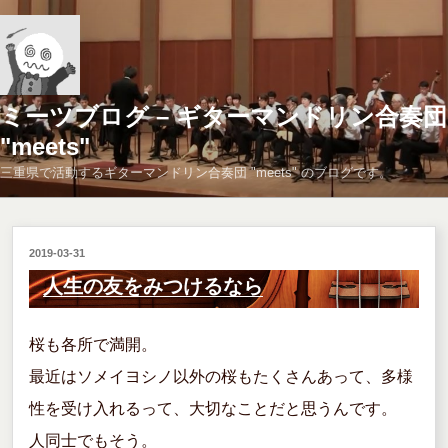
コ
ン
テ
ン
ツ
ミーツブログ – ギターマンドリン合奏団
へ
"meets"
ス
三重県で活動するギターマンドリン合奏団 "meets" のブログです。
キ
ッ
プ
投
2019-03-31
稿
人生の友をみつけるなら
日:
桜も各所で満開。
最近はソメイヨシノ以外の桜もたくさんあって、多様
性を受け入れるって、大切なことだと思うんです。
人同士でもそう。