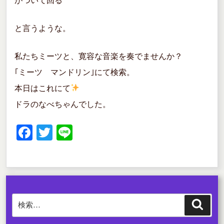
がついて回る
と言うような。
私たちミーツと、寛容な音楽を奏でませんか？
｢ミーツ マンドリン｣にて検索。
本日はこれにて
ドラのなべちゃんでした。
F
T
Li
a
wi
n
c
tt
e
e
er
b
検
検
o
索
索: