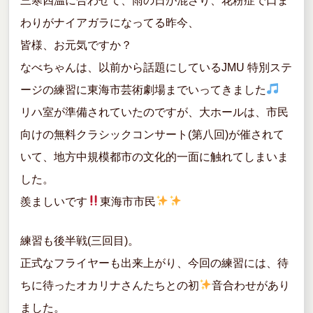
三寒四温に合わせて、雨の日が混ざり、花粉症で口ま
k
わりがナイアガラになってる昨今、
皆様、お元気ですか？
なべちゃんは、以前から話題にしているJMU 特別ステ
ージの練習に東海市芸術劇場までいってきました
リハ室が準備されていたのですが、大ホールは、市民
向けの無料クラシックコンサート(第八回)が催されて
いて、地方中規模都市の文化的一面に触れてしまいま
した。
羨ましいです
東海市市民
練習も後半戦(三回目)。
正式なフライヤーも出来上がり、今回の練習には、待
ちに待ったオカリナさんたちとの初
音合わせがあり
ました。