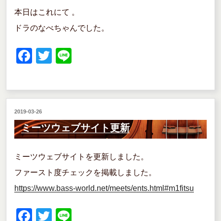
本日はこれにて 。
ドラのなべちゃんでした。
F
T
Li
a
wi
n
c
tt
e
e
er
投
2019-03-26
b
稿
ミーツウェブサイト更新
o
日:
o
ミーツウェブサイトを更新しました。
k
ファースト度チェックを掲載しました。
https://www.bass-world.net/meets/ents.html#m1fitsu
F
T
Li