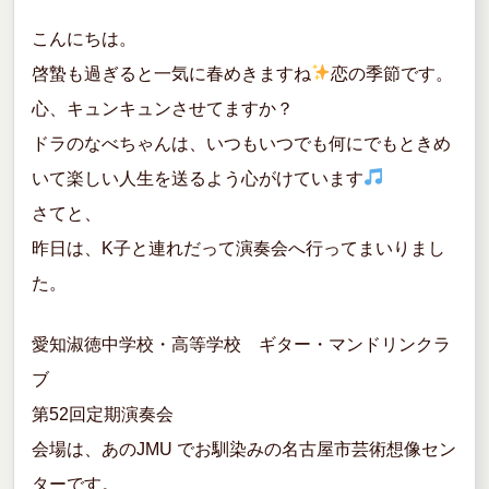
o
こんにちは。
k
啓蟄も過ぎると一気に春めきますね
恋の季節です。
心、キュンキュンさせてますか？
ドラのなべちゃんは、いつもいつでも何にでもときめ
いて楽しい人生を送るよう心がけています
さてと、
昨日は、K子と連れだって演奏会へ行ってまいりまし
た。
愛知淑徳中学校・高等学校 ギター・マンドリンクラ
ブ
第52回定期演奏会
会場は、あのJMU でお馴染みの名古屋市芸術想像セン
ターです。