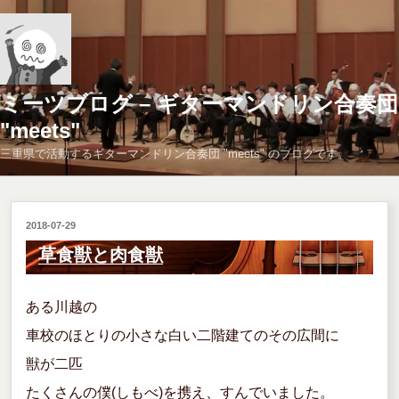
コ
ン
テ
ン
ツ
ミーツブログ – ギターマンドリン合奏団
へ
"meets"
ス
三重県で活動するギターマンドリン合奏団 "meets" のブログです。
キ
ッ
プ
投
2018-07-29
稿
草食獣と肉食獣
日:
ある川越の
車校のほとりの小さな白い二階建てのその広間に
獣が二匹
たくさんの僕(しもべ)を携え、すんでいました。