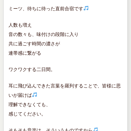
o
ミーツ、待ちに待った直前合宿です
k
人数も増え
音の数々も、味付けの段階に入り
共に過ごす時間の濃さが
連帯感に繋がる
ワクワクする二日間。
耳に飛び込んできた言葉を羅列することで、皆様に思
いが届けば
理解できなくても、
感じてください。
そもそも音楽は、そういうものですから