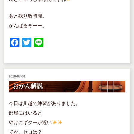
あと残り数時間。
がんばるぞーー。
F
T
Li
a
wi
n
c
tt
e
e
er
投
2018-07-01
b
稿
おかん解説
o
日:
o
今日は川越で練習がありました。
k
部屋にはいると
やけにギターが近い
てか、セロは？