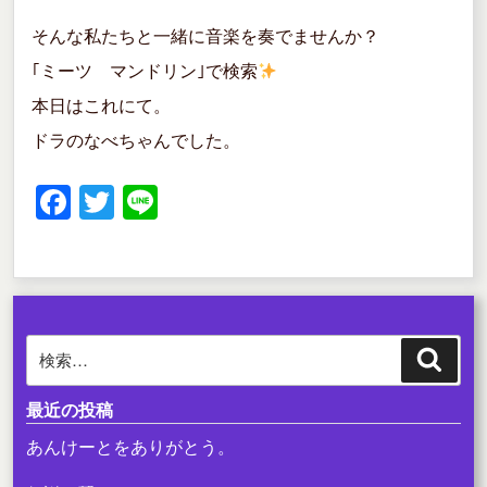
そんな私たちと一緒に音楽を奏でませんか？
｢ミーツ マンドリン｣で検索
本日はこれにて。
ドラのなべちゃんでした。
F
T
Li
a
wi
n
c
tt
e
e
er
b
検
検
o
索
索:
o
最近の投稿
k
あんけーとをありがとう。