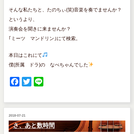
そんな私たちと、たのちぃ(笑)音楽を奏でませんか？
というより、
演奏会を聞きに来ませんか？
｢ミーツ マンドリン｣にて検索。
本日はこれにて
僕(所属 ドラ)の なべちゃんでした
F
T
Li
a
wi
n
c
tt
e
e
er
投
2018-07-21
b
稿
さ、あと数時間
o
日: