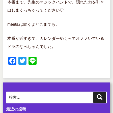
本番まで、先生のマジックハンドで、隠れた力を引き
出しまくっちゃってください♡
meets.は続くよどこまでも。
本番が近すぎて、カレンダーめくってオノノいている
ドラのなべちゃんでした。
F
T
Li
a
wi
n
c
tt
e
e
er
b
検
検
o
索
索:
o
最近の投稿