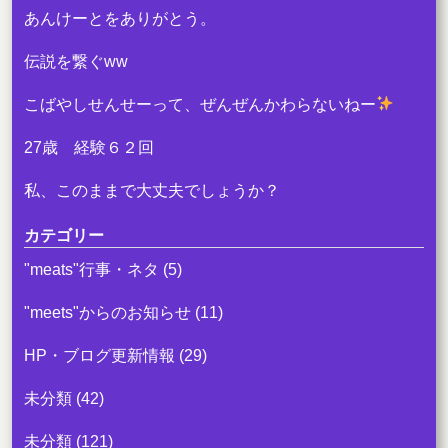
k
あんけーとをありがとう。
伝説を繋ぐww
こばやしせんせーって、ぜんぜんかわらないねー
27歳 経験６２回
私、このままで大丈夫でしょうか？
カテゴリー
"meats"行事・ネタ
(5)
"meets"からのお知らせ
(11)
HP・ブログ更新情報
(29)
未分類
(42)
未分類
(121)