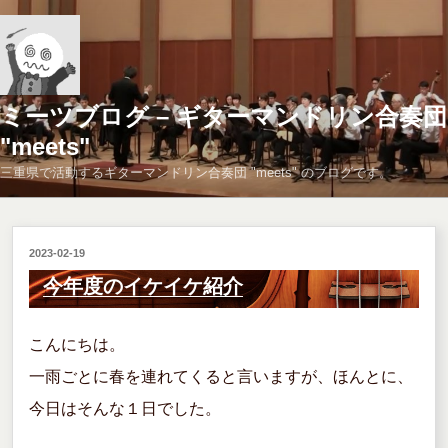
コ
ン
テ
ン
ツ
ミーツブログ – ギターマンドリン合奏団
へ
"meets"
ス
三重県で活動するギターマンドリン合奏団 "meets" のブログです。
キ
ッ
プ
投
2023-02-19
稿
今年度のイケイケ紹介
日:
こんにちは。
一雨ごとに春を連れてくると言いますが、ほんとに、
今日はそんな１日でした。