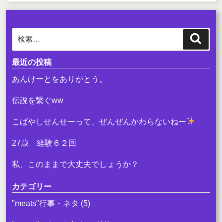
e
er
b
検
検
o
索
索:
o
最近の投稿
k
あんけーとをありがとう。
伝説を繋ぐww
こばやしせんせーって、ぜんぜんかわらないねー
27歳 経験６２回
私、このままで大丈夫でしょうか？
カテゴリー
"meats"行事・ネタ
(5)