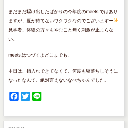
まだまだ駆け出したばかりの今年度のmeets.ではあり
ますが、夏が待てないワクワクなのでございますー
見学者、体験の方々もやむこと無く刺激が止まらな
い。
meets.はつづくよどこまでも。
本日は、指入れできてなくて、何度も寝落ちしそうに
なったなんて、絶対言えないなべちゃんでした。
F
T
Li
a
wi
n
c
tt
e
e
er