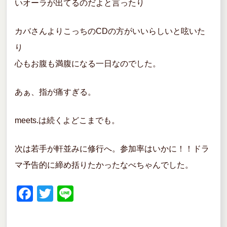
いオーラが出てるのだよと言ったり
カバさんよりこっちのCDの方がいいらしいと呟いた
り
心もお腹も満腹になる一日なのでした。
あぁ、指が痛すぎる。
meets.は続くよどこまでも。
次は若手が軒並みに修行へ。参加率はいかに！！ドラ
マ予告的に締め括りたかったなべちゃんでした。
F
T
Li
a
wi
n
c
tt
e