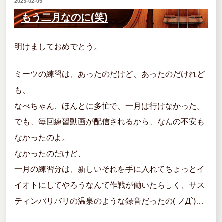
投
2023-02-05
b
稿
もう二月なのに(笑)
o
日:
o
明けましておめでとう。
k
ミーツの練習は、あったのだけど、あったのだけれど
も、
なべちゃん、ほんとに多忙で、一月は行けなかった。
でも、毎回練習動画が配信されるから、なんの不安も
なかったのよ。
なかったのだけど、
一月の練習分は、新しいそれを手に入れてちょっとイ
イオトにしてやろうなんて作戦が働いたらしく、サス
ティンバリバリの温泉のような録音だったの( ノД`)…