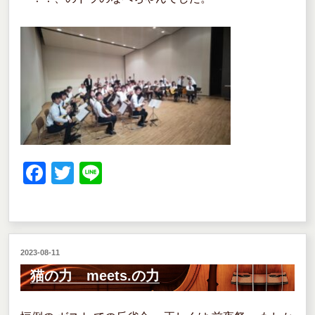
F
T
Li
a
wi
n
c
tt
e
e
er
投
2023-08-11
b
稿
猫の力 meets.の力
o
日:
o