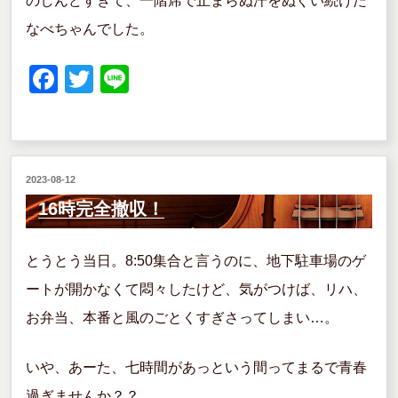
のしんどすぎて、一階席で止まらぬ汗をぬぐい続けた
なべちゃんでした。
F
T
Li
a
wi
n
c
tt
e
e
er
投
2023-08-12
b
稿
16時完全撤収！
o
日:
o
とうとう当日。8:50集合と言うのに、地下駐車場のゲ
k
ートが開かなくて悶々したけど、気がつけば、リハ、
お弁当、本番と風のごとくすぎさってしまい…。
いや、あーた、七時間があっという間ってまるで青春
過ぎませんか？？