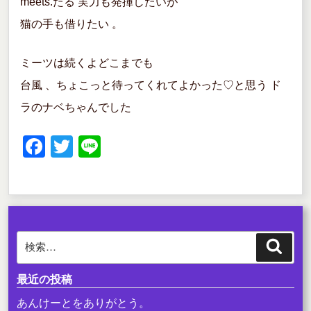
meets.たる 実力も発揮したいが
猫の手も借りたい 。
ミーツは続くよどこまでも
台風 、ちょこっと待ってくれてよかった♡と思う ド
ラのナベちゃんでした
F
T
Li
a
wi
n
c
tt
e
e
er
b
検
検
o
索
索:
o
最近の投稿
k
あんけーとをありがとう。