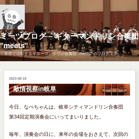
コ
ン
テ
ン
ツ
ミーツブログ – ギターマンドリン合奏団
へ
"meets"
ス
三重県で活動するギターマンドリン合奏団 "meets" のブログです。
キ
ッ
プ
投
2023-08-19
稿
敵情視察in岐阜
日:
今日、なべちゃんは、岐阜シティマンドリン合奏団
第34回定期演奏会にいってまいりました。
毎年、演奏会の日に、来年の会場をおさえて、次回の