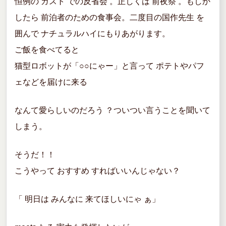
恒例の ガスト での反省会 。正しくは 前夜祭 。もしか
k
したら 前泊者のための食事会。二度目の国作先生 を
囲んで ナチュラルハイにもりあがります。
ご飯を食べてると
猫型ロボットが「○○にゃー」と言って ポテトやパフ
ェなどを届けに来る
なんて愛らしいのだろう ？ついつい言うことを聞いて
しまう。
そうだ！！
こうやって おすすめ すればいいんじゃない？
「 明日は みんなに 来てほしいにゃ ぁ」