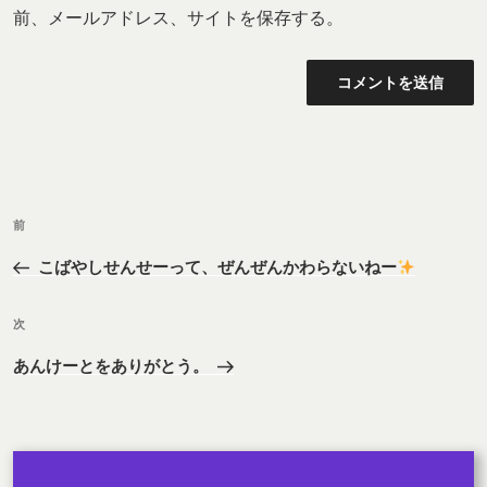
前、メールアドレス、サイトを保存する。
投
前
前
稿
の
ナ
こばやしせんせーって、ぜんぜんかわらないねー
投
ビ
稿
次
ゲ
次
の
ー
あんけーとをありがとう。
投
シ
稿
ョ
ン