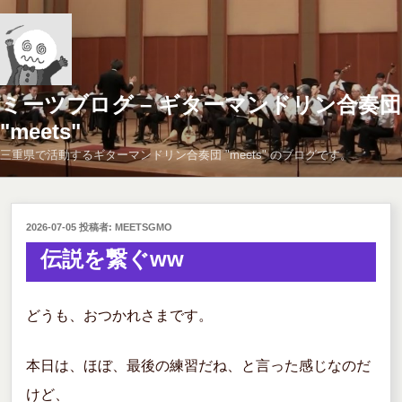
コ
ン
テ
ン
ツ
ミーツブログ – ギターマンドリン合奏団
へ
"meets"
ス
三重県で活動するギターマンドリン合奏団 "meets" のブログです。
キ
ッ
プ
投
2026-07-05
投稿者:
MEETSGMO
稿
伝説を繋ぐww
日:
どうも、おつかれさまです。
本日は、ほぼ、最後の練習だね、と言った感じなのだ
けど、