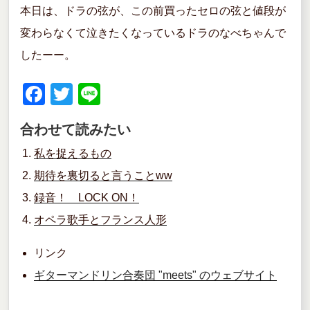
本日は、ドラの弦が、この前買ったセロの弦と値段が
変わらなくて泣きたくなっているドラのなべちゃんで
したーー。
F
T
Li
a
wi
n
合わせて読みたい
c
tt
e
私を捉えるもの
e
er
期待を裏切ると言うことww
b
録音！ LOCK ON！
o
オペラ歌手とフランス人形
o
k
リンク
ギターマンドリン合奏団 "meets" のウェブサイト