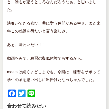
と、誰もが思うところなんだろうなぁ、と思いまし
た。
演奏ができる喜び、共に労う仲間がある幸せ、また来
年この感動を得たいと言う楽しみ。
あぁ、味わいたい！！
動画をみて、練習の擬似体験でもするかぁ。
meets.は続くよどこまでも。今回は、練習をサボって
学生の頃を思い出しに出掛けたなべちゃんでした。
F
T
Li
a
wi
n
合わせて読みたい
c
tt
e