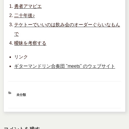
勇者アマビエ
e
er
二十年後♪
b
テケトーでいいのは飲み会のオーダーぐらいなもん
o
で
o
曖昧を考察する
k
リンク
ギターマンドリン合奏団 "meets" のウェブサイト
カ
未分類
テ
ゴ
リ
ー