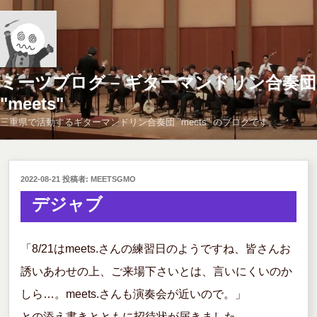
コ
ン
テ
ン
ツ
ミーツブログ – ギターマンドリン合奏団
へ
"meets"
ス
三重県で活動するギターマンドリン合奏団 "meets" のブログです。
キ
ッ
プ
投
2022-08-21
投稿者:
MEETSGMO
稿
デジャブ
日:
「8/21はmeets.さんの練習日のようですね、皆さんお
誘いあわせの上、ご来場下さいとは、言いにくいのか
しら…。meets.さんも演奏会が近いので。」
との添え書きとともに招待状が届きました。