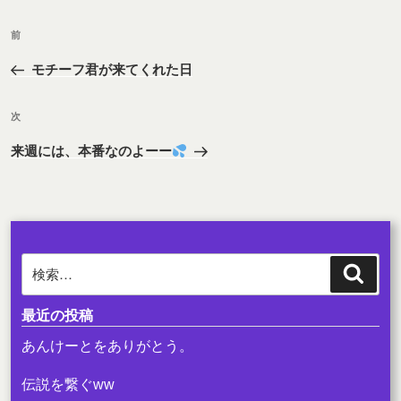
投
前
前
稿
の
ナ
モチーフ君が来てくれた日
投
ビ
稿
次
ゲ
次
の
ー
来週には、本番なのよーー
投
シ
稿
ョ
ン
検
検
索
索:
最近の投稿
あんけーとをありがとう。
伝説を繋ぐww