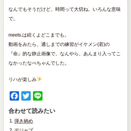
なんでもそうだけど、時間って大切ね。いろんな意味
で。
meets.は続くよどこまでも。
動画をみたら、通しまでの練習がイケメン(若)の
『命』的な静止画像で、なんやら、あんまり入ってこ
なかったなべちゃんでした。
リハが楽しみ
F
T
Li
a
wi
n
合わせて読みたい
c
tt
e
弾き納め
e
er
デジャブ