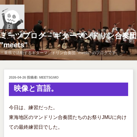
コ
ン
テ
ン
ツ
ミーツブログ – ギターマンドリン合奏団
へ
"meets"
ス
三重県で活動するギターマンドリン合奏団 "meets" のブログです。
キ
ッ
プ
投
2026-04-26
投稿者:
MEETSGMO
稿
映像と言語。
日:
今日は、練習だった。
東海地区のマンドリン合奏団たちのお祭りJMUに向け
ての最終練習日でした。