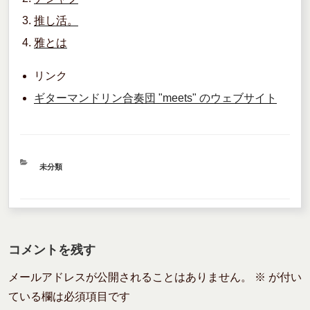
b
推し活。
o
雅とは
o
k
リンク
ギターマンドリン合奏団 "meets" のウェブサイト
カ
未分類
テ
ゴ
リ
ー
コメントを残す
メールアドレスが公開されることはありません。
※
が付い
ている欄は必須項目です