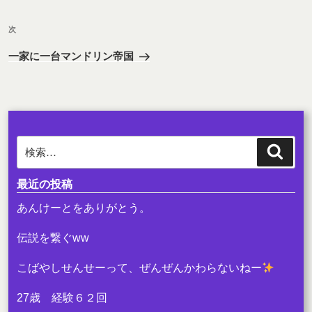
投
ビ
稿
次
ゲ
次
の
ー
一家に一台マンドリン帝国
投
シ
稿
ョ
ン
検
検
索
索:
最近の投稿
あんけーとをありがとう。
伝説を繋ぐww
こばやしせんせーって、ぜんぜんかわらないねー
27歳 経験６２回